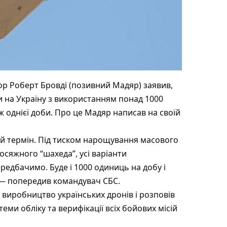
р Роберт Бровді (позивний Мадяр) заявив,
и на Україну з використанням понад 1000
 однієї доби. Про це Мадяр написав на своїй
й термін. Під тиском нарощування масового
сяжного “шахеда”, усі варіанти
едбачимо. Буде і 1000 одиниць на добу і
, — попередив командувач СБС.
 виробництво українських дронів і розповів
еми обліку та верифікації всіх бойових місій