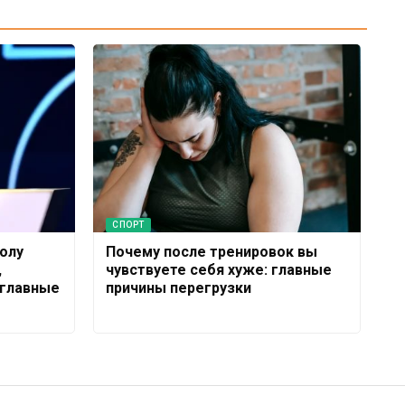
СПОРТ
олу
Почему после тренировок вы
,
чувствуете себя хуже: главные
 главные
причины перегрузки