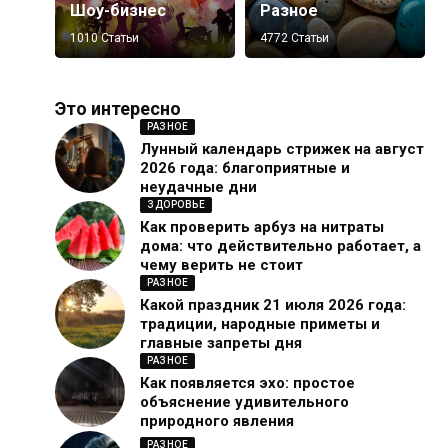
Шоу-бизнес
Разное
1010 Статьи
4772 Статьи
Это интересно
РАЗНОЕ
Лунный календарь стрижек на август
2026 года: благоприятные и
неудачные дни
ЗДОРОВЬЕ
Как проверить арбуз на нитраты
дома: что действительно работает, а
чему верить не стоит
РАЗНОЕ
Какой праздник 21 июля 2026 года:
традиции, народные приметы и
главные запреты дня
РАЗНОЕ
Как появляется эхо: простое
объяснение удивительного
природного явления
РАЗНОЕ