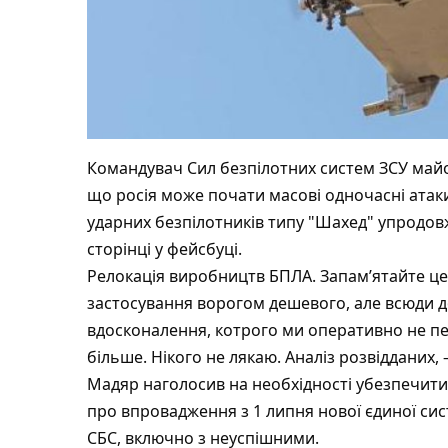
Командувач Сил безпілотних систем ЗСУ майо
що росія може почати масові одночасні атак
ударних безпілотників типу "Шахед" упродовж
сторінці у фейсбуці.
Релокація виробництв БПЛА. Запамʼятайте це
застосування ворогом дешевого, але всюди до
вдосконалення, котрого ми оперативно не пер
більше. Нікого не лякаю. Аналіз розвідданих
Мадяр наголосив на необхідності убезпечити
про впровадження з 1 липня нової єдиної сист
СБС, включно з неуспішними.