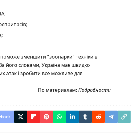
ЛА;
оєприпасів;
в;
опоможе зменшити "зоопарки" техніки в
 За його словами, Україна має швидко
х атак і зробити все можливе для
По материалам:
Подробности
ebook