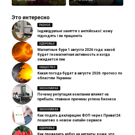
Это интересно
РАЗНОЕ
Індивідуальні заняття з англійської: кому
підходять і як працюють
ЗДОРОВЬЕ
Магнитные бури 1 августа 2026 года: какой
будет геомагнитная активность и когда
ожидается пик
ОБЩЕСТВО
Какая погода будет в августе 2026: прогноз по
областям Украины
ЭКОНОМИКА
Почему репутация компании влияет на
прибыль: главные причины успеха бизнеса
ЭКОНОМИКА
Как подать декларацию ФОП через Приват24:
пошагово о новом онлайн-сервисе
ЗДОРОВЬЕ
Как проверить арбуз на нитраты дома: что