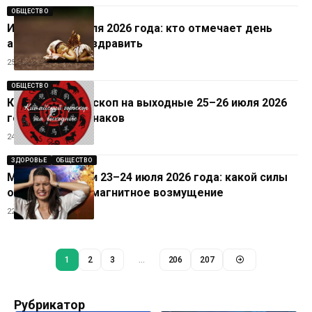
ОБЩЕСТВО
Именины 25 июля 2026 года: кто отмечает день
ангела и как поздравить
25.07.2026
ОБЩЕСТВО
Китайский гороскоп на выходные 25–26 июля 2026
года для всех знаков
24.07.2026
ЗДОРОВЬЕ
ОБЩЕСТВО
Магнитные бури 23–24 июля 2026 года: какой силы
ожидается геомагнитное возмущение
22.07.2026
1
2
3
…
206
207
Рубрикатор