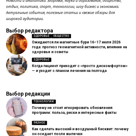
Новости и аналитика: здоровье, наука и образование, общество,
отдых, политика, спорт, технологии, шоу-бизнес и экономика.
Актуальные события, полезные статьи и свежие обзоры для
широкой аудитории.
Выбор редактора
ЗДОРОВЬЕ
ОБЩЕСТВО
Ожидаются ли магнитные бури 16–17 июля 2026
года: прогноз геомагнитной активности, влияние на
здоровье и советы
ЗДОРОВЬЕ
Когда пациент приходит с «просто дискомфортом»
— и уходит с планом лечения на полгода
Выбор редакции
ТЕХНОЛОГИИ
Почему не стоит игнорировать обновления
программ: польза, риски и интересные факты
РАЗНОЕ
Как сделать высокий и воздушный бисквит: почему
он оседает после выпечки