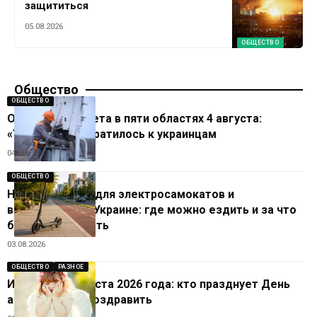
защититься
05.08.2026
ОБЩЕСТВО
Общество
ОБЩЕСТВО
Отключения света в пяти областях 4 августа:
«Укрэнерго» обратилось к украинцам
04.08.2026
ОБЩЕСТВО
Новые правила для электросамокатов и
велосипедов в Украине: где можно ездить и за что
будут наказывать
03.08.2026
ОБЩЕСТВО
РАЗНОЕ
Именины 1 августа 2026 года: кто празднует День
ангела и кого поздравить