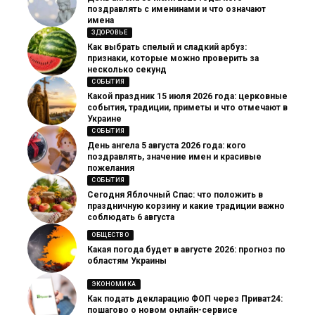
поздравлять с именинами и что означают
имена
ЗДОРОВЬЕ
Как выбрать спелый и сладкий арбуз:
признаки, которые можно проверить за
несколько секунд
СОБЫТИЯ
Какой праздник 15 июля 2026 года: церковные
события, традиции, приметы и что отмечают в
Украине
СОБЫТИЯ
День ангела 5 августа 2026 года: кого
поздравлять, значение имен и красивые
пожелания
СОБЫТИЯ
Сегодня Яблочный Спас: что положить в
праздничную корзину и какие традиции важно
соблюдать 6 августа
ОБЩЕСТВО
Какая погода будет в августе 2026: прогноз по
областям Украины
ЭКОНОМИКА
Как подать декларацию ФОП через Приват24:
пошагово о новом онлайн-сервисе