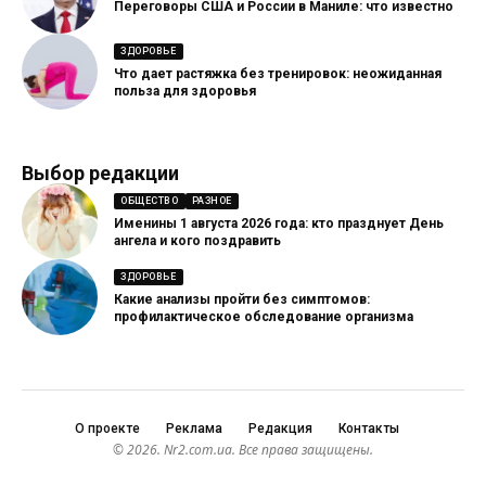
Переговоры США и России в Маниле: что известно
ЗДОРОВЬЕ
Что дает растяжка без тренировок: неожиданная
польза для здоровья
Выбор редакции
ОБЩЕСТВО
РАЗНОЕ
Именины 1 августа 2026 года: кто празднует День
ангела и кого поздравить
ЗДОРОВЬЕ
Какие анализы пройти без симптомов:
профилактическое обследование организма
О проекте
Реклама
Редакция
Контакты
© 2026. Nr2.com.ua. Все права защищены.