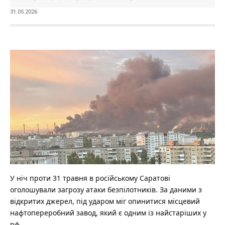
31.05.2026
У ніч проти 31 травня в російському Саратові
оголошували загрозу атаки безпілотників.
За даними з
відкритих джерел, під ударом міг опинитися місцевий
нафтопереробний завод, який є одним із найстаріших у
рф.