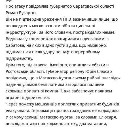
Про атаку повідомляв губернатор Саратовської області
Роман Бусаргін.
Він не підтвердив ураження НПЗ, зазначивши лише, що
пошкоджень могли зазнати об’єкти цивільної
інфраструктури. За його словами, постраждалих немає.
Водночас у соцмережах поширилися відеозаписи із
Саратова, на яких видно густий дим, що, ймовірно,
піднімається після удару по нафтопереробному
підприємству.
Крім того, під атакою, імовірно, опинилися об’єкти в
Ростовській області. Губернатор регіону Юрій Слюсар
повідомив, що в Матвєєво-Курганському районі внаслідок
падіння уламків безпілотника загорілося паливне
сховище приватної компанії, яка забезпечує паливом
аграрні підприємства.
Через пожежу мешканців прилеглих приватних будинків
евакуювали. Інформації про постраждалих не надходило.
У самому селищі Матвєєво-Курган, за словами Слюсаря,
внаслідок атаки пошкоджено аптеку, два магазини,