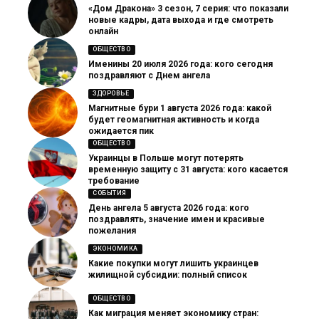
«Дом Дракона» 3 сезон, 7 серия: что показали
новые кадры, дата выхода и где смотреть
онлайн
ОБЩЕСТВО
Именины 20 июля 2026 года: кого сегодня
поздравляют с Днем ангела
ЗДОРОВЬЕ
Магнитные бури 1 августа 2026 года: какой
будет геомагнитная активность и когда
ожидается пик
ОБЩЕСТВО
Украинцы в Польше могут потерять
временную защиту с 31 августа: кого касается
требование
СОБЫТИЯ
День ангела 5 августа 2026 года: кого
поздравлять, значение имен и красивые
пожелания
ЭКОНОМИКА
Какие покупки могут лишить украинцев
жилищной субсидии: полный список
ОБЩЕСТВО
Как миграция меняет экономику стран: