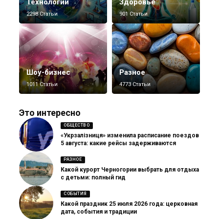
Технологии
Здоровье
2298 Статьи
901 Статьи
Шоу-бизнес
Разное
1011 Статьи
4773 Статьи
Это интересно
ОБЩЕСТВО
«Укрзалізниця» изменила расписание поездов
5 августа: какие рейсы задерживаются
РАЗНОЕ
Какой курорт Черногории выбрать для отдыха
с детьми: полный гид
СОБЫТИЯ
Какой праздник 25 июля 2026 года: церковная
дата, события и традиции