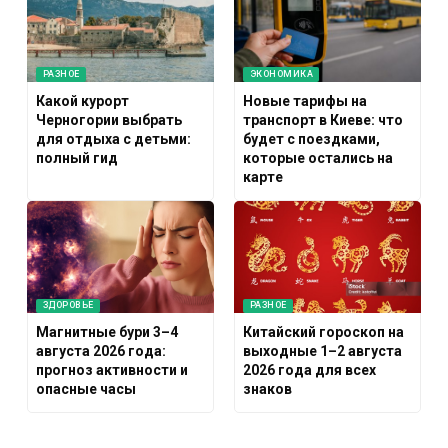
РАЗНОЕ
ЭКОНОМИКА
Какой курорт
Новые тарифы на
Черногории выбрать
транспорт в Киеве: что
для отдыха с детьми:
будет с поездками,
полный гид
которые остались на
карте
ЗДОРОВЬЕ
РАЗНОЕ
Магнитные бури 3–4
Китайский гороскоп на
августа 2026 года:
выходные 1–2 августа
прогноз активности и
2026 года для всех
опасные часы
знаков