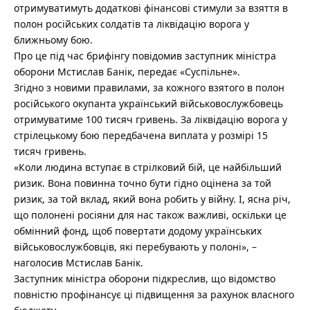
отримуватимуть додаткові фінансові стимули за взяття в
полон російських солдатів та ліквідацію ворога у
ближньому бою.
Про це під час брифінгу повідомив заступник міністра
оборони Мстислав Банік, передає «Суспільне».
Згідно з новими правилами, за кожного взятого в полон
російського окупанта український військовослужбовець
отримуватиме 100 тисяч гривень. За ліквідацію ворога у
стрілецькому бою передбачена виплата у розмірі 15
тисяч гривень.
«Коли людина вступає в стрілковий бій, це найбільший
ризик. Вона повинна точно бути гідно оцінена за той
ризик, за той вклад, який вона робить у війну. І, ясна річ,
що полонені росіяни для нас також важливі, оскільки це
обмінний фонд, щоб повертати додому українських
військовослужбовців, які перебувають у полоні», –
наголосив Мстислав Банік.
Заступник міністра оборони підкреслив, що відомство
повністю профінансує ці підвищення за рахунок власного