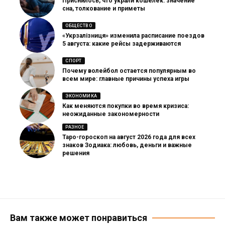
Приснилось, что украли кошелек: значение
сна, толкование и приметы
ОБЩЕСТВО
«Укрзалізниця» изменила расписание поездов
5 августа: какие рейсы задерживаются
СПОРТ
Почему волейбол остается популярным во
всем мире: главные причины успеха игры
ЭКОНОМИКА
Как меняются покупки во время кризиса:
неожиданные закономерности
РАЗНОЕ
Таро-гороскоп на август 2026 года для всех
знаков Зодиака: любовь, деньги и важные
решения
Вам также может понравиться