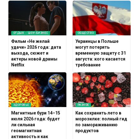
ОТДЫХ
ШОУ-БИЗНЕС
ОБЩЕСТВО
Фильм «Не желай
Украинцы в Польше
удачи» 2026 года: дата
могут потерять
выхода, сюжет и
временную защиту с 31
актеры новой драмы
августа: кого касается
Netflix
требование
ЗДОРОВЬЕ
РАЗНОЕ
Магнитные бури 14–15
Как сохранить лето в
июля 2026 года: будет
морозилке: полный гид
ли сильная
по замораживанию
геомагнитная
продуктов
активность и как