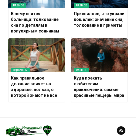
РАЗНОЕ
РАЗНОЕ
К чему снится
Приснилось, что украли
больница: толкование
кошелек: значение сна,
сна по деталям и
толкование и приметы
популярным сонникам
ЗДОРОВЬЕ
РАЗНОЕ
Как правильное
Куда поехать
дыхание влияет на
любителям
здоровье: польза, о
приключений: самые
которой знают не все
красивые пещеры мира