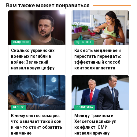
Вам также может понравиться
ОБЩЕСТВО
ЗДОРОВЬЕ
Сколько украинских
Как есть медленнее и
военных погибли в
перестать переедать:
войне: Зеленский
эффективный способ
назвал новую цифру
контроля аппетита
РАЗНОЕ
ПОЛИТИКА
К чему снятся комары:
Между Трампом и
что означает такой сон
Хегсетом вспыхнул
и на что стоит обратить
конфликт: СМИ
внимание
назвали причину