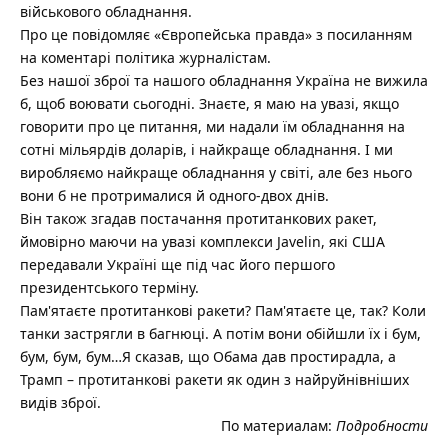
військового обладнання.
Про це повідомляє «Європейська правда» з посиланням
на коментарі політика журналістам.
Без нашої зброї та нашого обладнання Україна не вижила
б, щоб воювати сьогодні. Знаєте, я маю на увазі, якщо
говорити про це питання, ми надали їм обладнання на
сотні мільярдів доларів, і найкраще обладнання. І ми
виробляємо найкраще обладнання у світі, але без нього
вони б не протрималися й одного-двох днів.
Він також згадав постачання протитанкових ракет,
ймовірно маючи на увазі комплекси Javelin, які США
передавали Україні ще під час його першого
президентського терміну.
Пам'ятаєте протитанкові ракети? Пам'ятаєте це, так? Коли
танки застрягли в багнюці. А потім вони обійшли їх і бум,
бум, бум, бум…Я сказав, що Обама дав простирадла, а
Трамп – протитанкові ракети як один з найруйнівніших
видів зброї.
По материалам:
Подробности