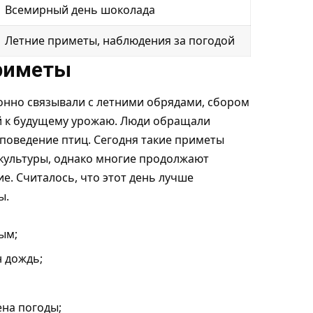
Всемирный день шоколада
Летние приметы, наблюдения за погодой
риметы
онно связывали с летними обрядами, сбором
ой к будущему урожаю. Люди обращали
 поведение птиц. Сегодня такие приметы
культуры, однако многие продолжают
е. Считалось, что этот день лучше
ы.
ым;
 дождь;
ена погоды;