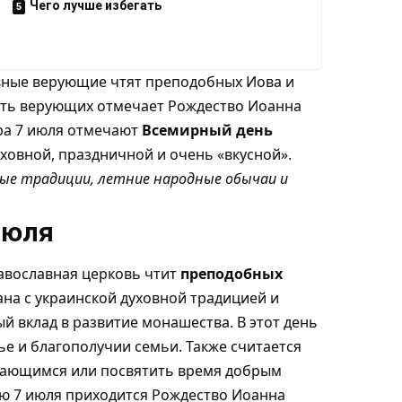
Чего лучше избегать
вные верующие чтят преподобных Иова и
асть верующих отмечает Рождество Иоанна
ира 7 июля отмечают
Всемирный день
уховной, праздничной и очень «вкусной».
ные традиции, летние народные обычаи и
июля
авославная церковь чтит
преподобных
зана с украинской духовной традицией и
 вклад в развитие монашества. В этот день
ье и благополучии семьи. Также считается
дающимся или посвятить время добрым
рю 7 июля приходится Рождество Иоанна