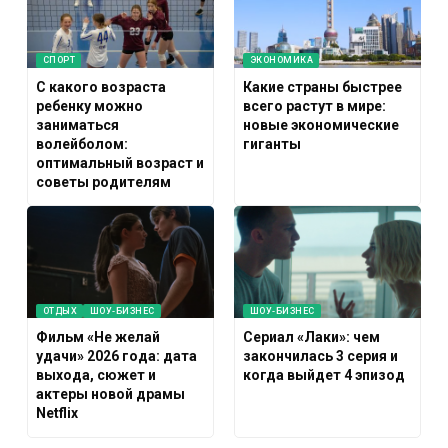
СПОРТ
ЭКОНОМИКА
С какого возраста
Какие страны быстрее
ребенку можно
всего растут в мире:
заниматься
новые экономические
волейболом:
гиганты
оптимальный возраст и
советы родителям
ОТДЫХ
ШОУ-БИЗНЕС
ШОУ-БИЗНЕС
Фильм «Не желай
Сериал «Лаки»: чем
удачи» 2026 года: дата
закончилась 3 серия и
выхода, сюжет и
когда выйдет 4 эпизод
актеры новой драмы
Netflix