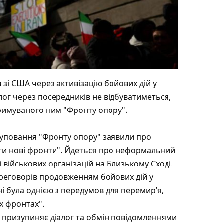
зі США через активізацію бойових дій у
лог через посередників не відбуватиметься,
тримуваного ним "Фронту опору".
груповання "Фронту опору" заявили про
крити нові фронти". Йдеться про неформальний
 військових організацій на Близькому Сході.
реговорів продовженням бойових дій у
ані була однією з передумов для перемир’я,
іх фронтах".
а призупиняє діалог та обмін повідомленнями