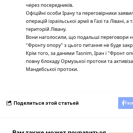
через посередників.
Офіційні особи Ірану та переговірники заяв
операцій ізраїльської армії в Газі та Лівані,
територій Лівану.
Вони наголосили, що подальші переговори не
"Фронту опору" з цього питання не буде закр
Крім того, за даними Tasnim, Іран і "Фронт 
повну блокаду Ормузької протоки та активіза
Мандебської протоки.
Поделиться этой статьей
Fac
Вам также может понравиться