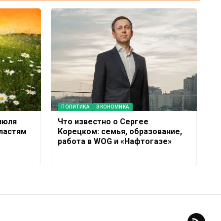
ПОЛИТИКА
ЭКОНОМИКА
июля
Что известно о Сергее
бластям
Корецком: семья, образование,
работа в WOG и «Нафтогазе»