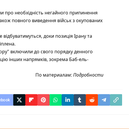
или про необхідність негайного припинення
 а також повного виведення військ з окупованих
 відбуватимуться, доки позиція Ірану та
іплена.
опору" включили до свого порядку денного
цію інших напрямків, зокрема Баб-ель-
По материалам:
Подробности
ebook