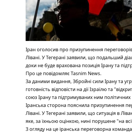
Іран оголосив про призупинення переговорів 
Лівані.
У Тегерані заявили, що подальший діа
доки не буде врахована позиція Ірану та під
Про це повідомляє Tasnim News.
За даними видання, Збройні сили Ірану та у
готовність відповісти на дії Ізраїлю та "від
союз Ірану та підтримуваних ним політичних і
Іранська сторона пояснила призупинення пе
Лівані. У Тегерані заявили, що ситуація в Лів
яке, за їхньою оцінкою, нині порушене "на вс
З огляду на це іранська переговорна команд