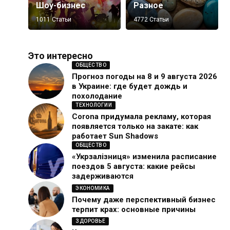
Шоу-бизнес
Разное
1011 Статьи
4772 Статьи
Это интересно
ОБЩЕСТВО
Прогноз погоды на 8 и 9 августа 2026
в Украине: где будет дождь и
похолодание
ТЕХНОЛОГИИ
Corona придумала рекламу, которая
появляется только на закате: как
работает Sun Shadows
ОБЩЕСТВО
«Укрзалізниця» изменила расписание
поездов 5 августа: какие рейсы
задерживаются
ЭКОНОМИКА
Почему даже перспективный бизнес
терпит крах: основные причины
ЗДОРОВЬЕ