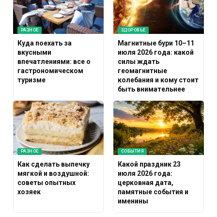
РАЗНОЕ
ЗДОРОВЬЕ
Куда поехать за
Магнитные бури 10–11
вкусными
июля 2026 года: какой
впечатлениями: все о
силы ждать
гастрономическом
геомагнитные
туризме
колебания и кому стоит
быть внимательнее
РАЗНОЕ
СОБЫТИЯ
Как сделать выпечку
Какой праздник 23
мягкой и воздушной:
июля 2026 года:
советы опытных
церковная дата,
хозяек
памятные события и
именины