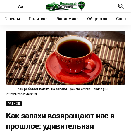
Аа
Главная
Политика
Экономика
Общество
Спорт
Как работает память на запахи - pexels-emrah-i-slamoglu-
709221027-28460693
РАЗНОЕ
Как запахи возвращают нас в
прошлое: удивительная