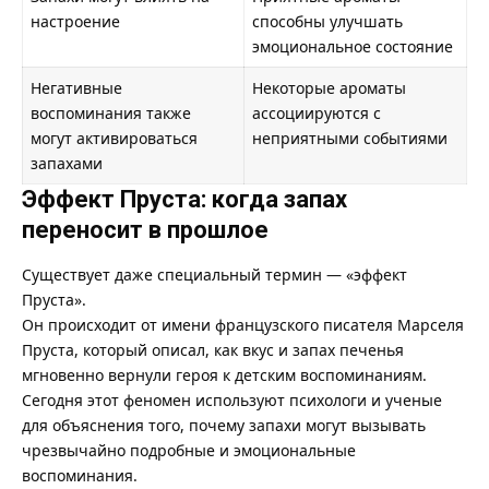
настроение
способны улучшать
эмоциональное состояние
Негативные
Некоторые ароматы
воспоминания также
ассоциируются с
могут активироваться
неприятными событиями
запахами
Эффект Пруста: когда запах
переносит в прошлое
Существует даже специальный термин — «эффект
Пруста».
Он происходит от имени французского писателя Марселя
Пруста, который описал, как вкус и запах печенья
мгновенно вернули героя к детским воспоминаниям.
Сегодня этот феномен используют психологи и ученые
для объяснения того, почему запахи могут вызывать
чрезвычайно подробные и эмоциональные
воспоминания.