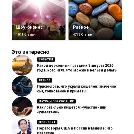
Шоу-бизнес
Разное
1011 Статьи
4772 Статьи
Это интересно
СОБЫТИЯ
Какой церковный праздник 3 августа 2026
года: кого чтят, что можно и нельзя делать
РАЗНОЕ
Приснилось, что украли кошелек: значение
сна, толкование и приметы
НАУКА И ОБРАЗОВАНИЕ
Как правильно пишется: «участие» или
«учавствие»
ПОЛИТИКА
Переговоры США и России в Маниле: что
известно