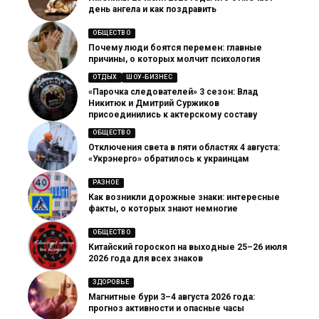
день ангела и как поздравить
ОБЩЕСТВО
Почему люди боятся перемен: главные
причины, о которых молчит психология
ОТДЫХ
ШОУ-БИЗНЕС
«Парочка следователей» 3 сезон: Влад
Никитюк и Дмитрий Суржиков
присоединились к актерскому составу
ОБЩЕСТВО
Отключения света в пяти областях 4 августа:
«Укрэнерго» обратилось к украинцам
РАЗНОЕ
Как возникли дорожные знаки: интересные
факты, о которых знают немногие
ОБЩЕСТВО
Китайский гороскоп на выходные 25–26 июля
2026 года для всех знаков
ЗДОРОВЬЕ
Магнитные бури 3–4 августа 2026 года:
прогноз активности и опасные часы