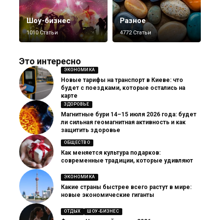
Шоу-бизнес
Разное
1010 Статьи
4772 Статьи
Это интересно
ЭКОНОМИКА
Новые тарифы на транспорт в Киеве: что
будет с поездками, которые остались на
карте
ЗДОРОВЬЕ
Магнитные бури 14–15 июля 2026 года: будет
ли сильная геомагнитная активность и как
защитить здоровье
ОБЩЕСТВО
Как меняется культура подарков:
современные традиции, которые удивляют
ЭКОНОМИКА
Какие страны быстрее всего растут в мире:
новые экономические гиганты
ОТДЫХ
ШОУ-БИЗНЕС