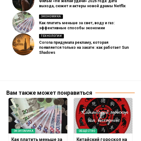
Фильм «Не желай удачи» 2026 года: дата
выхода, сюжет и актеры новой драмы Netflix
ЭКОНОМИКА
Как платить меньше за свет, воду и газ:
эффективные способы экономии
ТЕХНОЛОГИИ
Corona придумала рекламу, которая
появляется только на закате: как работает Sun
Shadows
Вам также может понравиться
ЭКОНОМИКА
ОБЩЕСТВО
Как платить меньше за
Китайский гороскоп на