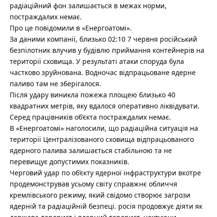
радіаційний фон залишається в межах норми,
постраждалих немає.
Про це повідомили в «Енергоатомі».
За даними компанії, близько 02:10 7 червня російський
безпілотник влучив у будівлю приймання контейнерів на
території сховища. У результаті атаки споруда була
частково зруйнована. Водночас відпрацьоване ядерне
паливо там не зберігалося.
Після удару виникла пожежа площею близько 40
квадратних метрів, яку вдалося оперативно ліквідувати.
Серед працівників об’єкта постраждалих немає.
В «Енергоатомі» наголосили, що радіаційна ситуація на
території Централізованого сховища відпрацьованого
ядерного палива залишається стабільною та не
перевищує допустимих показників.
Черговий удар по об’єкту ядерної інфраструктури вкотре
продемонстрував усьому світу справжнє обличчя
кремлівського режиму, який свідомо створює загрози
ядерній та радіаційній безпеці. росія продовжує діяти як