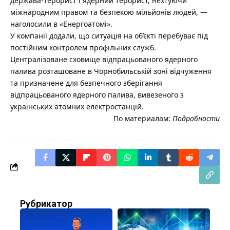
держава-терорист і ядерний терорист, нехтуючи
міжнародним правом та безпекою мільйонів людей, —
наголосили в «Енергоатомі».
У компанії додали, що ситуація на об’єкті перебуває під
постійним контролем профільних служб.
Централізоване сховище відпрацьованого ядерного
палива розташоване в Чорнобильській зоні відчуження
та призначене для безпечного зберігання
відпрацьованого ядерного палива, вивезеного з
українських атомних електростанцій.
По материалам:
Подробности
Рубрикатор