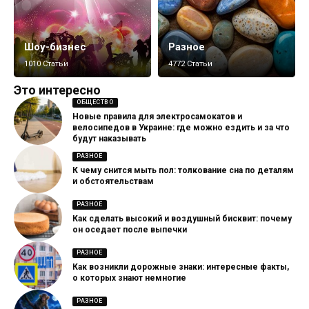
Шоу-бизнес
Разное
1010 Статьи
4772 Статьи
Это интересно
ОБЩЕСТВО
Новые правила для электросамокатов и
велосипедов в Украине: где можно ездить и за что
будут наказывать
РАЗНОЕ
К чему снится мыть пол: толкование сна по деталям
и обстоятельствам
РАЗНОЕ
Как сделать высокий и воздушный бисквит: почему
он оседает после выпечки
РАЗНОЕ
Как возникли дорожные знаки: интересные факты,
о которых знают немногие
РАЗНОЕ