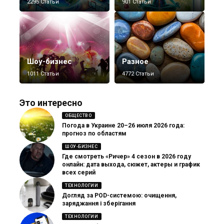
2295 Статьи
901 Статьи
Шоу-бизнес
Разное
1011 Статьи
4772 Статьи
Это интересно
ОБЩЕСТВО
Погода в Украине 20–26 июля 2026 года:
прогноз по областям
ШОУ-БИЗНЕС
Где смотреть «Ричер» 4 сезон в 2026 году
онлайн: дата выхода, сюжет, актеры и график
всех серий
ТЕХНОЛОГИИ
Догляд за POD-системою: очищення,
заряджання і зберігання
ТЕХНОЛОГИИ