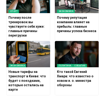
СПОРТ
ЭКОНОМИКА
Почему после
Почему репутация
тренировок вы
компании влияет на
чувствуете себя хуже:
прибыль: главные
главные причины
причины успеха бизнеса
перегрузки
ЭКОНОМИКА
ПОЛИТИКА
СОБЫТИЯ
Новые тарифы на
Кто такой Евгений
транспорт в Киеве: что
Хмара: что известно о
будет с поездками,
новом и. о. министра
которые остались на
обороны
карте