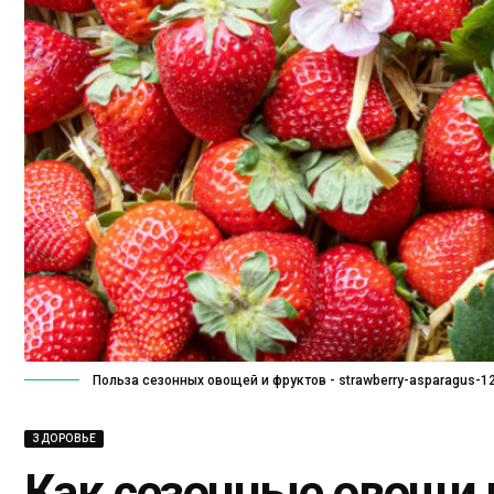
Польза сезонных овощей и фруктов - strawberry-asparagus-1
ЗДОРОВЬЕ
Как сезонные овощи 