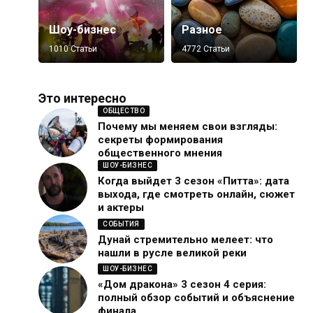
Шоу-бизнес
Разное
1010 Статьи
4772 Статьи
Это интересно
ОБЩЕСТВО
Почему мы меняем свои взгляды:
секреты формирования
общественного мнения
ШОУ-БИЗНЕС
Когда выйдет 3 сезон «Питта»: дата
выхода, где смотреть онлайн, сюжет
и актеры
СОБЫТИЯ
Дунай стремительно мелеет: что
нашли в русле великой реки
ШОУ-БИЗНЕС
«Дом дракона» 3 сезон 4 серия:
полный обзор событий и объяснение
финала