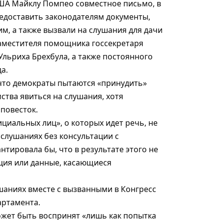
ША Майклу Помпео совместное письмо, в
едоставить законодателям документы,
м, а также вызвали на слушания для дачи
заместителя помощника госсекретаря
Ульриха Брехбула, а также постоянного
а.
 что демократы пытаются «принудить»
тва явиться на слушания, хотя
 повесток.
циальных лиц», о которых идет речь, не
 слушаниях без консультации с
нтировала бы, что в результате этого не
ция или данные, касающиеся
ушаниях вместе с вызванными в Конгресс
артамента.
ожет быть воспринят «лишь как попытка