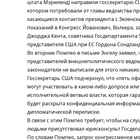
штата Мэриленд) направили госсекретарю С
котором потребовали от главы ведомства пр
касающиеся контактов президента с Зеленски
показаний в Конгресс Йованович, Волкера, 
Джорджа Кента, советника Госдепартамента 
представителя США при ЕС Гордона Сондланд
Во вторник Помпео в письме Энгелу заявил,
представителей внешнеполитического ведомс
законодатели не выписали для этого никаких
Госсекретарь США подчеркнул, что «пять офи
могут участвовать в каком-либо допросе или
исполнительной ветвью власти, которая гара
будет раскрыта конфиденциальная информа
дипломатической переписки.
В связи с этим Помпео требует, чтобы на сл
людьми присутствовал юрисконсульт Госдеп
По словам Помпео, запрос конгрессменов м