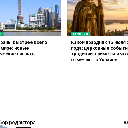
А
СОБЫТИЯ
траны быстрее всего
Какой праздник 15 июля 
 мире: новые
года: церковные событи
ческие гиганты
традиции, приметы и что
отмечают в Украине
бор редактора
В