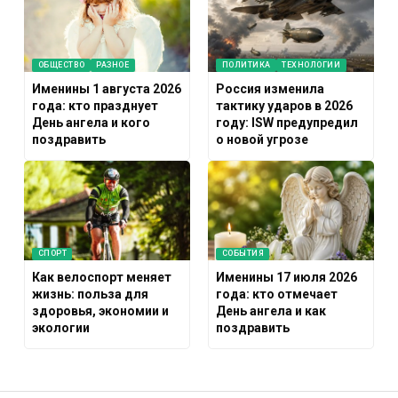
ОБЩЕСТВО
РАЗНОЕ
ПОЛИТИКА
ТЕХНОЛОГИИ
Именины 1 августа 2026
Россия изменила
года: кто празднует
тактику ударов в 2026
День ангела и кого
году: ISW предупредил
поздравить
о новой угрозе
СПОРТ
СОБЫТИЯ
Как велоспорт меняет
Именины 17 июля 2026
жизнь: польза для
года: кто отмечает
здоровья, экономии и
День ангела и как
экологии
поздравить