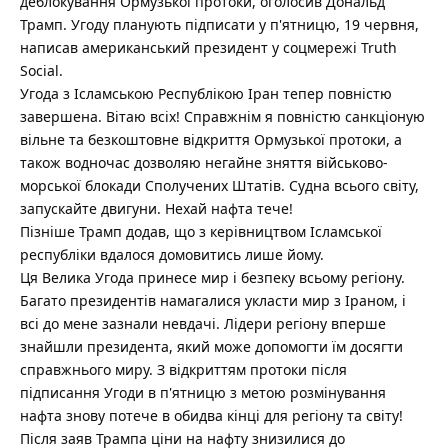
деблокування Ормузької протоки, оголосив Дональд
Трамп.
Угоду планують підписати у п'ятницю, 19 червня,
написав американський президент у соцмережі Truth
Social.
Угода з Ісламською Республікою Іран тепер повністю
завершена. Вітаю всіх! Справжнім я повністю санкціоную
вільне та безкоштовне відкриття Ормузької протоки, а
також водночас дозволяю негайне зняття військово-
морської блокади Сполучених Штатів. Судна всього світу,
запускайте двигуни. Нехай нафта тече!
Пізніше Трамп додав, що з керівництвом Ісламської
республіки вдалося домовитись лише йому.
Ця Велика Угода принесе мир і безпеку всьому регіону.
Багато президентів намагалися укласти мир з Іраном, і
всі до мене зазнали невдачі. Лідери регіону вперше
знайшли президента, який може допомогти їм досягти
справжнього миру. З відкриттям протоки після
підписання Угоди в п'ятницю з метою розмінування
нафта знову потече в обидва кінці для регіону та світу!
Після заяв Трампа ціни на нафту знизилися до