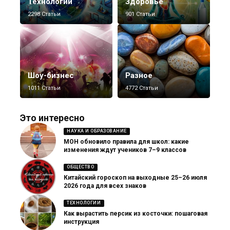
Технологии
Здоровье
2298 Статьи
901 Статьи
Шоу-бизнес
Разное
1011 Статьи
4772 Статьи
Это интересно
НАУКА И ОБРАЗОВАНИЕ
МОН обновило правила для школ: какие
изменения ждут учеников 7–9 классов
ОБЩЕСТВО
Китайский гороскоп на выходные 25–26 июля
2026 года для всех знаков
ТЕХНОЛОГИИ
Как вырастить персик из косточки: пошаговая
инструкция