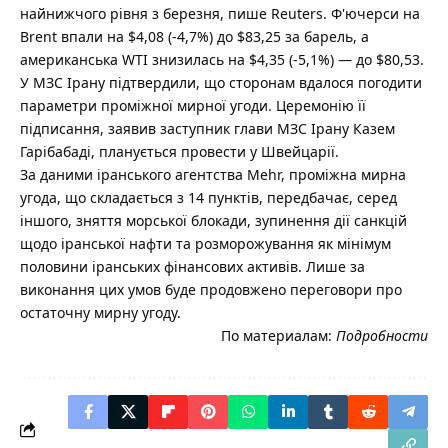
найнижчого рівня з березня, пише Reuters. Ф'ючерси на
Brent впали на $4,08 (-4,7%) до $83,25 за барель, а
американська WTI знизилась на $4,35 (-5,1%) — до $80,53.
У МЗС Ірану підтвердили, що сторонам вдалося погодити
параметри проміжної мирної угоди. Церемонію її
підписання, заявив заступник глави МЗС Ірану Казем
Гарібабаді, планується провести у Швейцарії.
За даними іранського агентства Mehr, проміжна мирна
угода, що складається з 14 пунктів, передбачає, серед
іншого, зняття морської блокади, зупинення дії санкцій
щодо іранської нафти та розморожування як мінімум
половини іранських фінансових активів. Лише за
виконання цих умов буде продовжено переговори про
остаточну мирну угоду.
По материалам:
Подробности