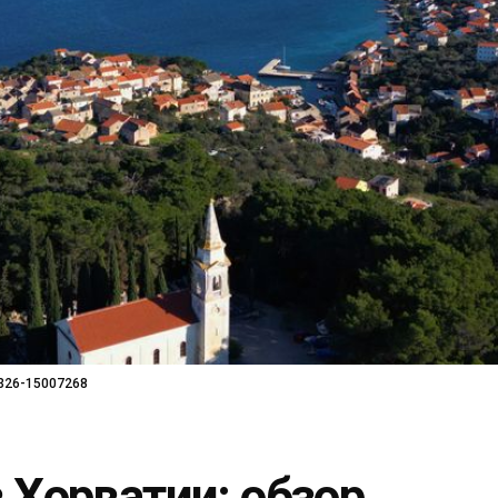
4326-15007268
 Хорватии: обзор