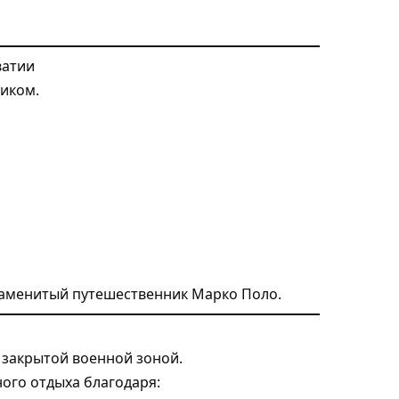
ватии
иком.
наменитый путешественник Марко Поло.
я закрытой военной зоной.
ного отдыха благодаря: