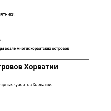
мятники;
и.
ы возле многих хорватских островов
тровов Хорватии
лярных курортов Хорватии.