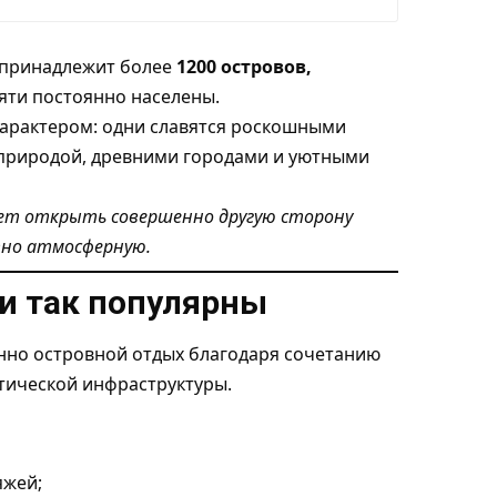
у принадлежит более
1200 островов,
сяти постоянно населены.
характером: одни славятся роскошными
 природой, древними городами и уютными
ет открыть совершенно другую сторону
тно атмосферную.
и так популярны
но островной отдых благодаря сочетанию
тической инфраструктуры.
яжей;