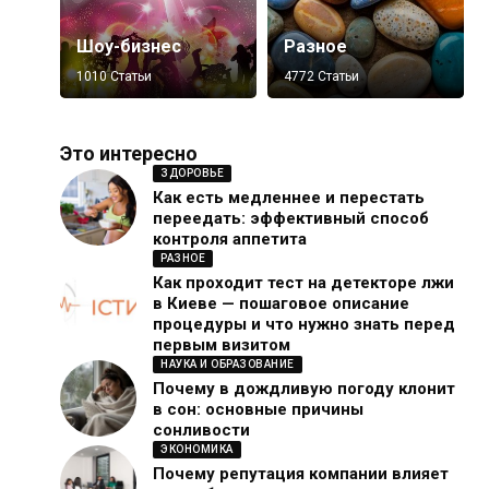
Шоу-бизнес
Разное
1010 Статьи
4772 Статьи
Это интересно
ЗДОРОВЬЕ
Как есть медленнее и перестать
переедать: эффективный способ
контроля аппетита
РАЗНОЕ
Как проходит тест на детекторе лжи
в Киеве — пошаговое описание
процедуры и что нужно знать перед
первым визитом
НАУКА И ОБРАЗОВАНИЕ
Почему в дождливую погоду клонит
в сон: основные причины
сонливости
ЭКОНОМИКА
Почему репутация компании влияет