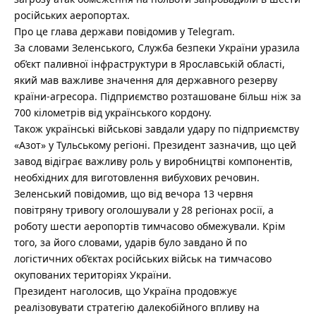
російських аеропортах.
Про це глава держави повідомив у Telegram.
За словами Зеленського, Служба безпеки України уразила
об’єкт паливної інфраструктури в Ярославській області,
який мав важливе значення для державного резерву
країни-агресора. Підприємство розташоване більш ніж за
700 кілометрів від українського кордону.
Також українські військові завдали удару по підприємству
«Азот» у Тульському регіоні. Президент зазначив, що цей
завод відіграє важливу роль у виробництві компонентів,
необхідних для виготовлення вибухових речовин.
Зеленський повідомив, що від вечора 13 червня
повітряну тривогу оголошували у 28 регіонах росії, а
роботу шести аеропортів тимчасово обмежували. Крім
того, за його словами, ударів було завдано й по
логістичних об’єктах російських військ на тимчасово
окупованих територіях України.
Президент наголосив, що Україна продовжує
реалізовувати стратегію далекобійного впливу на