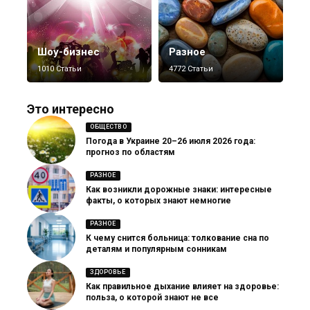
Шоу-бизнес
Разное
1010 Статьи
4772 Статьи
Это интересно
ОБЩЕСТВО
Погода в Украине 20–26 июля 2026 года:
прогноз по областям
РАЗНОЕ
Как возникли дорожные знаки: интересные
факты, о которых знают немногие
РАЗНОЕ
К чему снится больница: толкование сна по
деталям и популярным сонникам
ЗДОРОВЬЕ
Как правильное дыхание влияет на здоровье:
польза, о которой знают не все