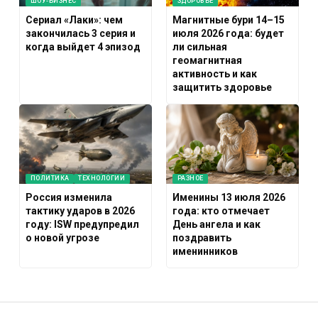
ШОУ-БИЗНЕС
ЗДОРОВЬЕ
Сериал «Лаки»: чем
Магнитные бури 14–15
закончилась 3 серия и
июля 2026 года: будет
когда выйдет 4 эпизод
ли сильная
геомагнитная
активность и как
защитить здоровье
ПОЛИТИКА
ТЕХНОЛОГИИ
РАЗНОЕ
Россия изменила
Именины 13 июля 2026
тактику ударов в 2026
года: кто отмечает
году: ISW предупредил
День ангела и как
о новой угрозе
поздравить
именинников