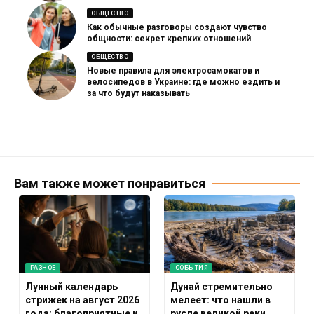
ОБЩЕСТВО
Как обычные разговоры создают чувство
общности: секрет крепких отношений
ОБЩЕСТВО
Новые правила для электросамокатов и
велосипедов в Украине: где можно ездить и
за что будут наказывать
Вам также может понравиться
РАЗНОЕ
СОБЫТИЯ
Лунный календарь
Дунай стремительно
стрижек на август 2026
мелеет: что нашли в
года: благоприятные и
русле великой реки