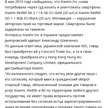
В мае 2019 года сообщалось, что Xiaomi Inc снова
потребовала через суд изъять и уничтожить смартфоны
Xiaomi RedMi 6A 2 + 16 Gb EU Gold (20 шт) и Xiaomi RedMi
GO 1 + 8Gb EU Black (20 шт). Мотивация — нарушение
авторских прав на торговые марки. Смартфоны были
задержаны на таможне.
Интересы Xiaomi Inc в Украине предоставляет
днепровский адвокат Александр Шевченко.
По данным ответчика, украинской компании NIS, товар
был приобретен ей у Concord Trade Inc, а та в свою
очередь приобрела его у Hong Kong Hung AU
Development Company Limited, официального
дистрибьютора Xiaomi.
“Из изложенного следует, что истец (или другое лицо с
его согласия), который ввел в гражданский оборот
спорный товар, обозначенный знаками для товаров и
услуг Xiaomi, RedMi и Mi на территории любого другого
государства, не имеет права возражать против
использования без согласия истца зарегистрированного
знака во время предложения к продаже такого товара на