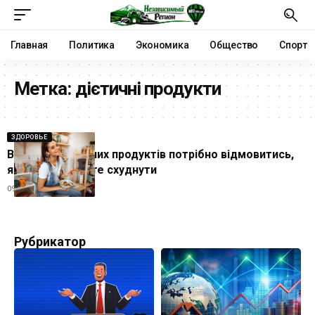
Главная
Политика
Экономика
Общество
Спорт
Метка:
дієтичні продукти
ЗДОРОВЬЕ
Від яких дієтичних продуктів потрібно відмовитись,
якщо ви бажаєте схуднути
09.08.2024
Рубрикатор