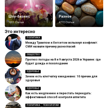
Шоу-бизнес
Разное
1011 Статьи
4772 Статьи
Это интересно
ПОЛИТИКА
Между Трампом и Хегсетом вспыхнул конфликт:
СМИ назвали причину разногласий
ОБЩЕСТВО
Прогноз погоды на 8 и 9 августа 2026 в Украине: где
будет дождь и похолодание
ЗДОРОВЬЕ
Зачем есть клетчатку ежедневно: 10 причин для
здоровья
ЗДОРОВЬЕ
Как есть медленнее и перестать переедать:
эффективный способ контроля аппетита
ПОЛИТИКА
ТЕХНОЛОГИИ