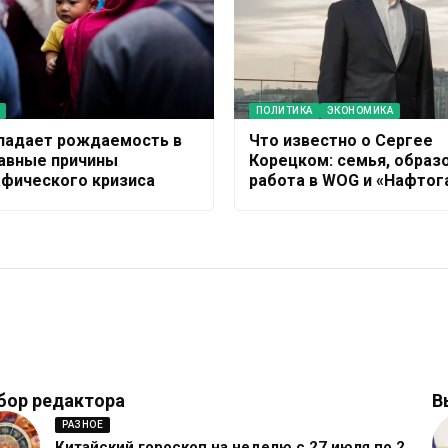
ПОЛИТИКА
ЭКОНОМИКА
падает рождаемость в
Что известно о Сергее
лавные причины
Корецком: семья, образ
фического кризиса
работа в WOG и «Нафтог
бор редактора
В
РАЗНОЕ
Китайский гороскоп на неделю с 27 июля по 2