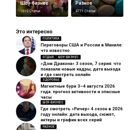
Шоу-бизнес
Разное
1010 Статьи
4771 Статьи
Это интересно
ПОЛИТИКА
Переговоры США и России в Маниле:
что известно
ОТДЫХ
ШОУ-БИЗНЕС
«Дом Дракона» 3 сезон, 7 серия: что
показали новые кадры, дата выхода
и где смотреть онлайн
ЗДОРОВЬЕ
Магнитные бури 3–4 августа 2026
года: прогноз активности и опасные
часы
ШОУ-БИЗНЕС
Где смотреть «Ричер» 4 сезон в 2026
году онлайн: дата выхода, сюжет,
актеры и график всех серий
РАЗНОЕ