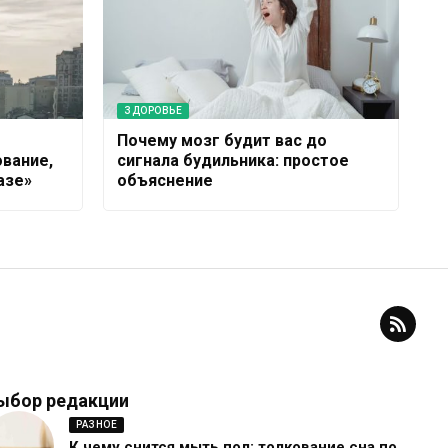
ЗДОРОВЬЕ
Почему мозг будит вас до
ование,
сигнала будильника: простое
азе»
объяснение
ыбор редакции
РАЗНОЕ
К чему снится мыть пол: толкование сна по