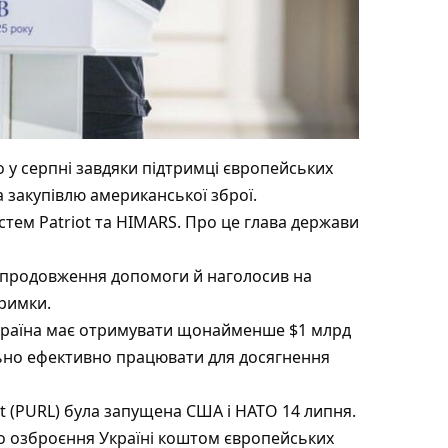
у серпні завдяки підтримці європейських
 закупівлю американської зброї.
тем Patriot та HIMARS. Про це глава держави
 продовження допомоги й наголосив на
тримки.
Україна має отримувати щонайменше $1 млрд
ьно ефективно працювати для досягнення
st (PURL) була запущена США і НАТО 14 липня.
 озброєння Україні коштом європейських