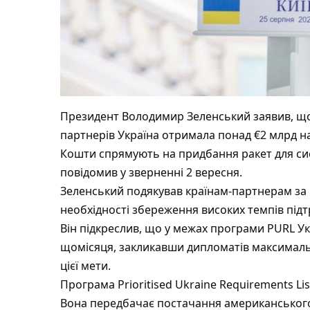
Президент Володимир Зеленський заявив, що 
партнерів Україна отримала понад €2 млрд на
Кошти спрямують на придбання ракет для сис
повідомив у зверненні 2 вересня.
Зеленський подякував країнам-партнерам за
необхідності збереження високих темпів під
Він підкреслив, що у межах програми PURL 
щомісяця, закликавши дипломатів максимал
цієї мети.
Програма Prioritised Ukraine Requirements Li
Вона передбачає постачання американського