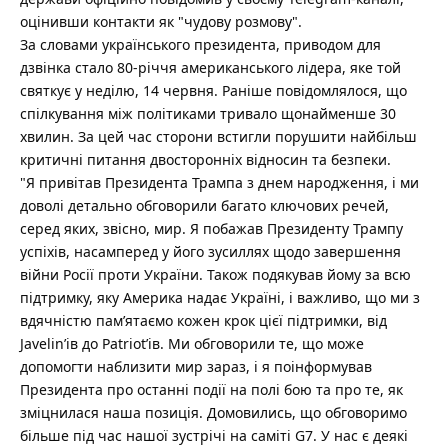
оцінивши контакти як "чудову розмову".
За словами українського президента, приводом для
дзвінка стало 80-річчя американського лідера, яке той
святкує у неділю, 14 червня. Раніше повідомлялося, що
спілкування між політиками тривало щонайменше 30
хвилин. За цей час сторони встигли порушити найбільш
критичні питання двосторонніх відносин та безпеки.
"Я привітав Президента Трампа з днем народження, і ми
доволі детально обговорили багато ключових речей,
серед яких, звісно, мир. Я побажав Президенту Трампу
успіхів, насамперед у його зусиллях щодо завершення
війни Росії проти України. Також подякував йому за всю
підтримку, яку Америка надає Україні, і важливо, що ми з
вдячністю пам’ятаємо кожен крок цієї підтримки, від
Javelinʼів до Patriotʼів. Ми обговорили те, що може
допомогти наблизити мир зараз, і я поінформував
Президента про останні події на полі бою та про те, як
зміцнилася наша позиція. Домовились, що обговоримо
більше під час нашої зустрічі на саміті G7. У нас є деякі