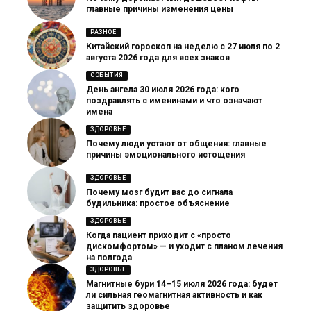
главные причины изменения цены
РАЗНОЕ
Китайский гороскоп на неделю с 27 июля по 2
августа 2026 года для всех знаков
СОБЫТИЯ
День ангела 30 июля 2026 года: кого
поздравлять с именинами и что означают
имена
ЗДОРОВЬЕ
Почему люди устают от общения: главные
причины эмоционального истощения
ЗДОРОВЬЕ
Почему мозг будит вас до сигнала
будильника: простое объяснение
ЗДОРОВЬЕ
Когда пациент приходит с «просто
дискомфортом» — и уходит с планом лечения
на полгода
ЗДОРОВЬЕ
Магнитные бури 14–15 июля 2026 года: будет
ли сильная геомагнитная активность и как
защитить здоровье