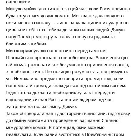
очільником.
Минуло майже два тижні, і за цей час, коли Росія повинна
була готуватися до дипломатії, Москва не дала жодного
позитивного сигналу — лише завдала цинічних ударів по
цивільних обʼєктах і вбила десятки наших людей. Дякую
пану Премʼєр-міністру за слова співчуття рідним та
близьким загиблих.
Ми скоординували наші позиції перед самітом
Шанхайської організації співробітництва. Закінчення цієї
війни має розпочатися з безумовного припинення вогню,
з необхідної тиші. Цю позицію розуміють та підтримують
усі. Неможливо предметно говорити про мир тоді, коли
наші міста й громади знаходяться під постійним вогнем.
Індія готова докласти необхідних зусиль і передати
відповідний сигнал Росії та іншим лідерам під час
зустрічей на полях саміту. Дякую.
Також обговорили наші двосторонні відносини, підготовку
до обміну візитами та проведення засідання Спільної
міжурядової комісії. Є потенціал, який можемо
реалізувати. Буду радий зустрітися з Премʼєр-міністром