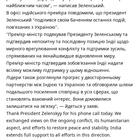
найближчим часом", — написав Зеленський.
В офісі індійського прем’єра повідомили, що президент
Зеленський "поділився своїм баченням останніх подій,
пов'язаних з Україною".
"Прем'єр-міністр подякував Президенту Зеленському та
підтвердив непохитну та послідовну позицію Індії щодо
мирного врегулювання конфлікту та підтримки зусиль,
спрямованих на якнайшвидше відновлення миру.
Прем'єр-міністр підтвердив зобов'язання Індії надати
всіляку можливу підтримку у цьому відношенні.
Лідери також розглянули прогрес у двосторонньому
партнерстві між Індією та Україною та обговорили шляхи
подальшого посилення співпраці в усіх сферах, що
становлять взаємний інтерес. Вони домовилися
залишатися на зв'язку", — йдеться у заяві.
Thank President Zelenskyy for his phone call today. We
exchanged views on the ongoing conflict, its humanitarian
aspect, and efforts to restore peace and stability. India
extends full support to all efforts in this direction.