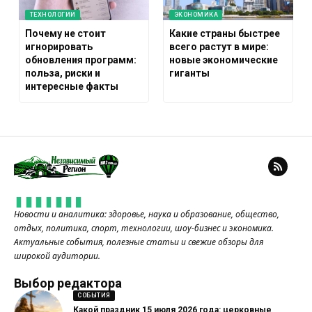
ТЕХНОЛОГИИ
ЭКОНОМИКА
Почему не стоит
Какие страны быстрее
игнорировать
всего растут в мире:
обновления программ:
новые экономические
польза, риски и
гиганты
интересные факты
Новости и аналитика: здоровье, наука и образование, общество,
отдых, политика, спорт, технологии, шоу-бизнес и экономика.
Актуальные события, полезные статьи и свежие обзоры для
широкой аудитории.
Выбор редактора
СОБЫТИЯ
Какой праздник 15 июля 2026 года: церковные