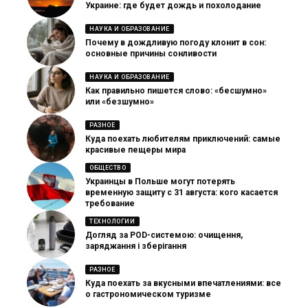
Украине: где будет дождь и похолодание
НАУКА И ОБРАЗОВАНИЕ
Почему в дождливую погоду клонит в сон:
основные причины сонливости
НАУКА И ОБРАЗОВАНИЕ
Как правильно пишется слово: «бесшумно»
или «безшумно»
РАЗНОЕ
Куда поехать любителям приключений: самые
красивые пещеры мира
ОБЩЕСТВО
Украинцы в Польше могут потерять
временную защиту с 31 августа: кого касается
требование
ТЕХНОЛОГИИ
Догляд за POD-системою: очищення,
заряджання і зберігання
РАЗНОЕ
Куда поехать за вкусными впечатлениями: все
о гастрономическом туризме