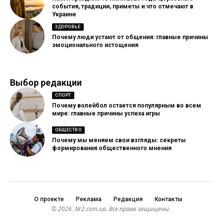
события, традиции, приметы и что отмечают в
Украине
ЗДОРОВЬЕ
Почему люди устают от общения: главные причины
эмоционального истощения
Выбор редакции
СПОРТ
Почему волейбол остается популярным во всем
мире: главные причины успеха игры
ОБЩЕСТВО
Почему мы меняем свои взгляды: секреты
формирования общественного мнения
О проекте
Реклама
Редакция
Контакты
© 2026. Nr2.com.ua. Все права защищены.