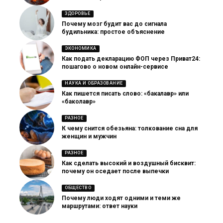
ЗДОРОВЬЕ
Почему мозг будит вас до сигнала
будильника: простое объяснение
ЭКОНОМИКА
Как подать декларацию ФОП через Приват24:
пошагово о новом онлайн-сервисе
НАУКА И ОБРАЗОВАНИЕ
Как пишется писать слово: «бакалавр» или
«баколавр»
РАЗНОЕ
К чему снится обезьяна: толкование сна для
женщин и мужчин
РАЗНОЕ
Как сделать высокий и воздушный бисквит:
почему он оседает после выпечки
ОБЩЕСТВО
Почему люди ходят одними и теми же
маршрутами: ответ науки