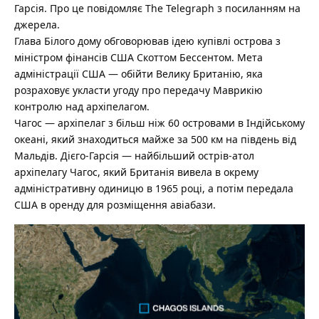
Гарсія.
Про це повідомляє The Telegraph з посиланням на
джерела.
Глава Білого дому обговорював ідею купівлі острова з
міністром фінансів США Скоттом Бессентом. Мета
адміністрації США — обійти Велику Британію, яка
розраховує укласти угоду про передачу Маврикію
контролю над архіпелагом.
Чагос — архіпелаг з більш ніж 60 островами в Індійському
океані, який знаходиться майже за 500 км на південь від
Мальдів. Дієго-Гарсія — найбільший острів-атол
архіпелагу Чагос, який Британія вивела в окрему
адміністративну одиницю в 1965 році, а потім передала
США в оренду для розміщення авіабази.