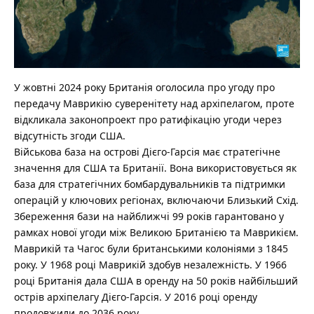
У жовтні 2024 року Британія оголосила про угоду про
передачу Маврикію суверенітету над архіпелагом, проте
відкликала законопроект про ратифікацію угоди через
відсутність згоди США.
Військова база на острові Дієго-Гарсія має стратегічне
значення для США та Британії. Вона використовується як
база для стратегічних бомбардувальників та підтримки
операцій у ключових регіонах, включаючи Близький Схід.
Збереження бази на найближчі 99 років гарантовано у
рамках нової угоди між Великою Британією та Маврикієм.
Маврикій та Чагос були британськими колоніями з 1845
року. У 1968 році Маврикій здобув незалежність. У 1966
році Британія дала США в оренду на 50 років найбільший
острів архіпелагу Дієго-Гарсія. У 2016 році оренду
продовжили до 2036 року.