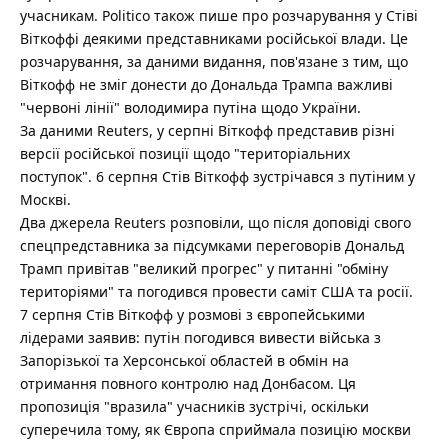
учасникам. Politico також пише про розчарування у Стіві
Віткоффі деякими представниками російської влади. Це
розчарування, за даними видання, пов'язане з тим, що
Віткофф не зміг донести до Дональда Трампа важливі
"червоні лінії" володимира путіна щодо України.
За даними Reuters, у серпні Віткофф представив різні
версії російської позиції щодо "територіальних
поступок". 6 серпня Стів Віткофф зустрічався з путіним у
Москві.
Два джерела Reuters розповіли, що після доповіді свого
спецпредставника за підсумками переговорів Дональд
Трамп привітав "великий прогрес" у питанні "обміну
територіями" та погодився провести саміт США та росії.
7 серпня Стів Віткофф у розмові з європейськими
лідерами заявив: путін погодився вивести війська з
Запорізької та Херсонської областей в обмін на
отримання повного контролю над Донбасом. Ця
пропозиція "вразила" учасників зустрічі, оскільки
суперечила тому, як Європа сприймала позицію москви