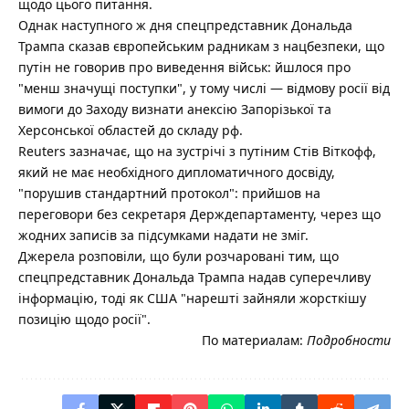
щодо цього питання.
Однак наступного ж дня спецпредставник Дональда
Трампа сказав європейським радникам з нацбезпеки, що
путін не говорив про виведення військ: йшлося про
"менш значущі поступки", у тому числі — відмову росії від
вимоги до Заходу визнати анексію Запорізької та
Херсонської областей до складу рф.
Reuters зазначає, що на зустрічі з путіним Стів Віткофф,
який не має необхідного дипломатичного досвіду,
"порушив стандартний протокол": прийшов на
переговори без секретаря Держдепартаменту, через що
жодних записів за підсумками надати не зміг.
Джерела розповіли, що були розчаровані тим, що
спецпредставник Дональда Трампа надав суперечливу
інформацію, тоді як США "нарешті зайняли жорсткішу
позицію щодо росії".
По материалам:
Подробности