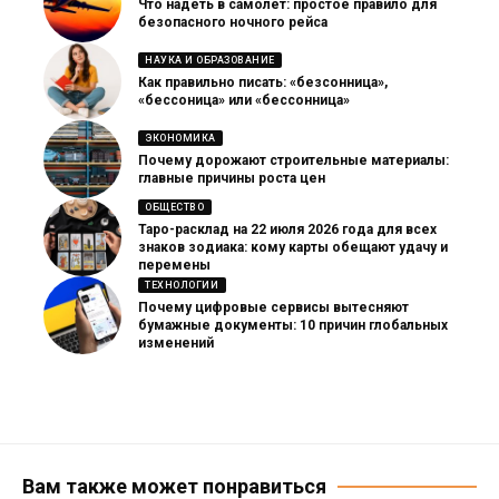
Что надеть в самолет: простое правило для
безопасного ночного рейса
НАУКА И ОБРАЗОВАНИЕ
Как правильно писать: «безсонница»,
«бессоница» или «бессонница»
ЭКОНОМИКА
Почему дорожают строительные материалы:
главные причины роста цен
ОБЩЕСТВО
Таро-расклад на 22 июля 2026 года для всех
знаков зодиака: кому карты обещают удачу и
перемены
ТЕХНОЛОГИИ
Почему цифровые сервисы вытесняют
бумажные документы: 10 причин глобальных
изменений
Вам также может понравиться