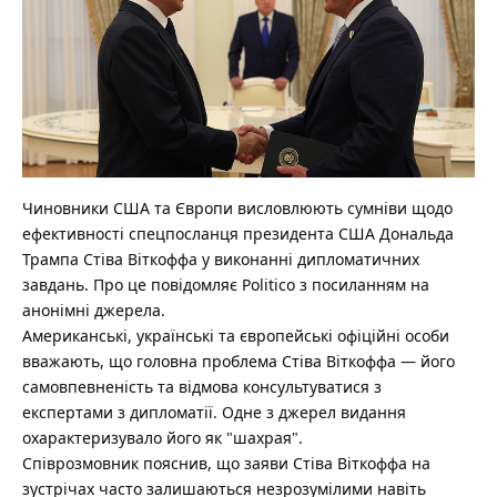
Чиновники США та Європи висловлюють сумніви щодо
ефективності спецпосланця президента США Дональда
Трампа Стіва Віткоффа у виконанні дипломатичних
завдань.
Про це повідомляє Politico з посиланням на
анонімні джерела.
Американські, українські та європейські офіційні особи
вважають, що головна проблема Стіва Віткоффа — його
самовпевненість та відмова консультуватися з
експертами з дипломатії. Одне з джерел видання
охарактеризувало його як "шахрая".
Співрозмовник пояснив, що заяви Стіва Віткоффа на
зустрічах часто залишаються незрозумілими навіть