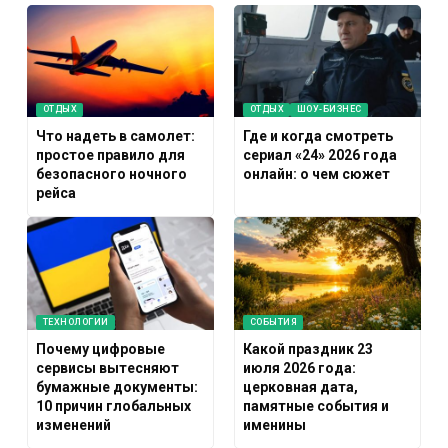
ОТДЫХ
ОТДЫХ
ШОУ-БИЗНЕС
Что надеть в самолет:
Где и когда смотреть
простое правило для
сериал «24» 2026 года
безопасного ночного
онлайн: о чем сюжет
рейса
ТЕХНОЛОГИИ
СОБЫТИЯ
Почему цифровые
Какой праздник 23
сервисы вытесняют
июля 2026 года:
бумажные документы:
церковная дата,
10 причин глобальных
памятные события и
изменений
именины