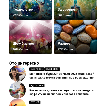
Технологии
Здоровье
2295 Статьи
901 Статьи
Шоу-бизнес
Разное
1010 Статьи
4772 Статьи
Это интересно
ЗДОРОВЬЕ
ОБЩЕСТВО
Магнитные бури 23–24 июля 2026 года: какой
силы ожидается геомагнитное возмущение
ЗДОРОВЬЕ
Как есть медленнее и перестать переедать:
эффективный способ контроля аппетита
ОТДЫХ