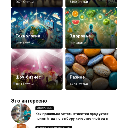
2074 Статьи
5160 Статьи
Технологии
Здоровье
2298 Статьи
902 Статьи
Шоу-бизнес
Разное
1011 Статьи
4773 Статьи
Это интересно
ЗДОРОВЬЕ
Как правильно читать этикетки продуктов:
полный гид по выбору качественной еды