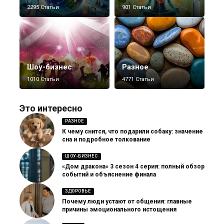
2295 Статьи
901 Статьи
Шоу-бизнес
Разное
1010 Статьи
4771 Статьи
Это интересно
РАЗНОЕ
К чему снится, что подарили собаку: значение
сна и подробное толкование
ШОУ-БИЗНЕС
«Дом дракона» 3 сезон 4 серия: полный обзор
событий и объяснение финала
ЗДОРОВЬЕ
Почему люди устают от общения: главные
причины эмоционального истощения