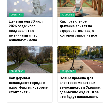
СОБЫТИЯ
ЗДОРОВЬЕ
День ангела 30 июля
Как правильное
2026 года: кого
дыхание влияет на
поздравлять с
здоровье: польза, о
именинами и что
которой знают не все
означают имена
ОБЩЕСТВО
ОБЩЕСТВО
Как деревья
Новые правила для
охлаждают города в
электросамокатов и
жару: факты, которые
велосипедов в Украине:
стоит знать
где можно ездить и за
что будут наказывать