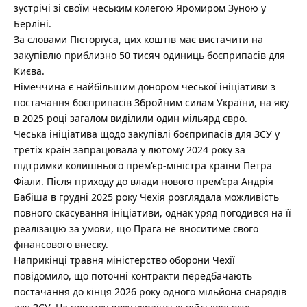
зустрічі зі своїм чеським колегою Яромиром Зуною у
Берліні.
За словами Пісторіуса, цих коштів має вистачити на
закупівлю приблизно 50 тисяч одиниць боєприпасів для
Києва.
Німеччина є найбільшим донором чеської ініціативи з
постачання боєприпасів Збройним силам України, на яку
в 2025 році загалом виділили один мільярд євро.
Чеська ініціатива щодо закупівлі боєприпасів для ЗСУ у
третіх країн запрацювала у лютому 2024 року за
підтримки колишнього прем'єр-міністра країни Петра
Фіали. Після приходу до влади нового прем'єра Андрія
Бабіша в грудні 2025 року Чехія розглядала можливість
повного скасування ініціативи, однак уряд погодився на її
реалізацію за умови, що Прага не вноситиме свого
фінансового внеску.
Наприкінці травня міністерство оборони Чехії
повідомило, що поточні контракти передбачають
постачання до кінця 2026 року одного мільйона снарядів