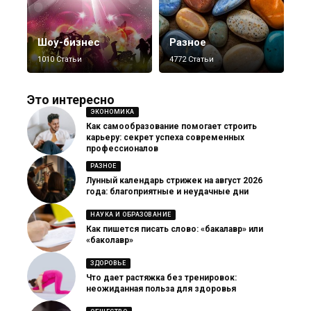
Шоу-бизнес
Разное
1010 Статьи
4772 Статьи
Это интересно
ЭКОНОМИКА
Как самообразование помогает строить
карьеру: секрет успеха современных
профессионалов
РАЗНОЕ
Лунный календарь стрижек на август 2026
года: благоприятные и неудачные дни
НАУКА И ОБРАЗОВАНИЕ
Как пишется писать слово: «бакалавр» или
«баколавр»
ЗДОРОВЬЕ
Что дает растяжка без тренировок:
неожиданная польза для здоровья