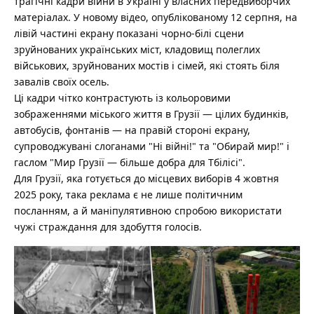
трагічні кадри війни в Україні у власних передвиборчих
матеріалах.
У новому відео, опублікованому 12 серпня, на
лівій частині екрану показані чорно-білі сцени
зруйнованих українських міст, кладовищ полеглих
військових, зруйнованих мостів і сімей, які стоять біля
завалів своїх осель.
Ці кадри чітко контрастують із кольоровими
зображеннями міського життя в Грузії — цілих будинків,
автобусів, фонтанів — на правій стороні екрану,
супроводжувані слоганами "Ні війні!" та "Обирай мир!" і
гаслом "Мир Грузії — більше добра для Тбілісі".
Для Грузії, яка готується до місцевих виборів 4 жовтня
2025 року, така реклама є не лише політичним
посланням, а й маніпулятивною спробою використати
чужі страждання для здобуття голосів.