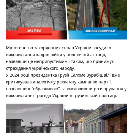
Міністерство закордонних справ України засудило
використання кадрів війни у політичній агітації,
назвавши це неприпустимим і таким, що принижує
страждання українського народу.
У 2024 році президентка Грузії Саломе Зурабішвілі вже
критикувала аналогічну рекламну кампанію партії,
назвавши її "образливою" та висловивши розчарування у
використанні трагедії України в грузинській політиці.