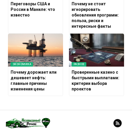
Переговоры США и
Почему не стоит
России в Маниле: что
игнорировать
известно
обновления программ:
польза, риски и
интересные факты
ЭКОНОМИКА
РАЗНОЕ
Почему дорожает или
Проверенные казино с
дешевеет нефть:
быстрыми выплатами:
главные причины
критерии выбора
изменения цены
проектов