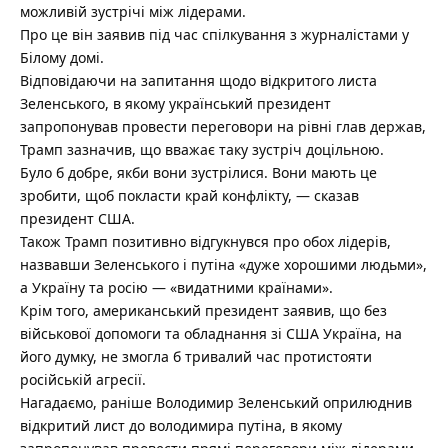
можливій зустрічі між лідерами.
Про це він заявив під час спілкування з журналістами у
Білому домі.
Відповідаючи на запитання щодо відкритого листа
Зеленського, в якому український президент
запропонував провести переговори на рівні глав держав,
Трамп зазначив, що вважає таку зустріч доцільною.
Було б добре, якби вони зустрілися. Вони мають це
зробити, щоб покласти край конфлікту, — сказав
президент США.
Також Трамп позитивно відгукнувся про обох лідерів,
назвавши Зеленського і путіна «дуже хорошими людьми»,
а Україну та росію — «видатними країнами».
Крім того, американський президент заявив, що без
військової допомоги та обладнання зі США Україна, на
його думку, не змогла б тривалий час протистояти
російській агресії.
Нагадаємо, раніше Володимир Зеленський оприлюднив
відкритий лист до володимира путіна, в якому