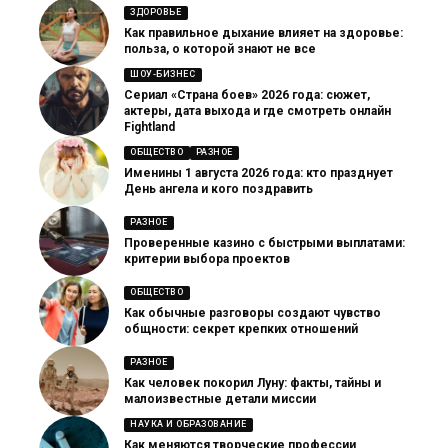
ЗДОРОВЬЕ
Как правильное дыхание влияет на здоровье:
польза, о которой знают не все
ШОУ-БИЗНЕС
Сериал «Страна боев» 2026 года: сюжет,
актеры, дата выхода и где смотреть онлайн
Fightland
ОБЩЕСТВО
РАЗНОЕ
Именины 1 августа 2026 года: кто празднует
День ангела и кого поздравить
РАЗНОЕ
Проверенные казино с быстрыми выплатами:
критерии выбора проектов
ОБЩЕСТВО
Как обычные разговоры создают чувство
общности: секрет крепких отношений
РАЗНОЕ
Как человек покорил Луну: факты, тайны и
малоизвестные детали миссии
НАУКА И ОБРАЗОВАНИЕ
Как меняются творческие профессии