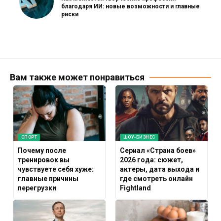
благодаря ИИ: новые возможности и главные
риски
Вам также может понравиться
СПОРТ
ШОУ-БИЗНЕС
Почему после
Сериал «Страна боев»
тренировок вы
2026 года: сюжет,
чувствуете себя хуже:
актеры, дата выхода и
главные причины
где смотреть онлайн
перегрузки
Fightland