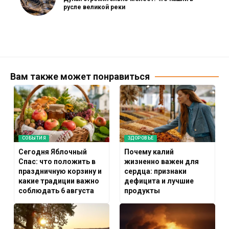
русле великой реки
Вам также может понравиться
СОБЫТИЯ
ЗДОРОВЬЕ
Сегодня Яблочный
Почему калий
Спас: что положить в
жизненно важен для
праздничную корзину и
сердца: признаки
какие традиции важно
дефицита и лучшие
соблюдать 6 августа
продукты