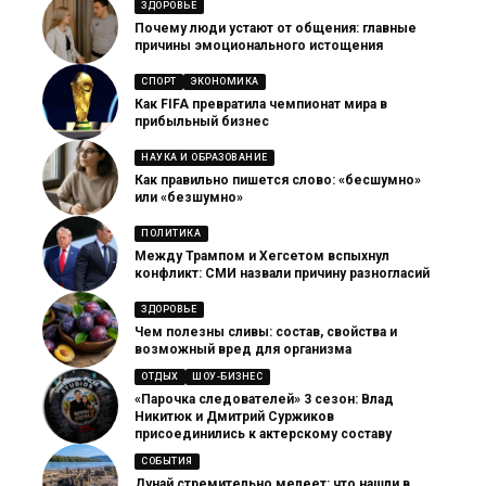
ЗДОРОВЬЕ
Почему люди устают от общения: главные
причины эмоционального истощения
СПОРТ
ЭКОНОМИКА
Как FIFA превратила чемпионат мира в
прибыльный бизнес
НАУКА И ОБРАЗОВАНИЕ
Как правильно пишется слово: «бесшумно»
или «безшумно»
ПОЛИТИКА
Между Трампом и Хегсетом вспыхнул
конфликт: СМИ назвали причину разногласий
ЗДОРОВЬЕ
Чем полезны сливы: состав, свойства и
возможный вред для организма
ОТДЫХ
ШОУ-БИЗНЕС
«Парочка следователей» 3 сезон: Влад
Никитюк и Дмитрий Суржиков
присоединились к актерскому составу
СОБЫТИЯ
Дунай стремительно мелеет: что нашли в