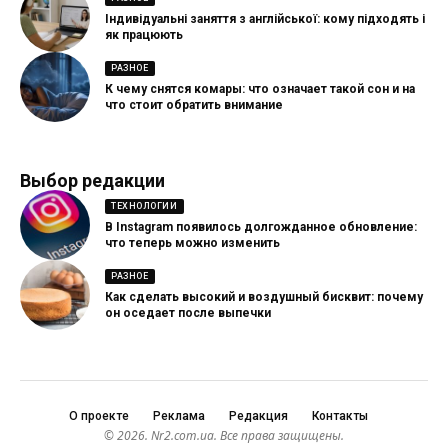
Індивідуальні заняття з англійської: кому підходять і
як працюють
РАЗНОЕ
К чему снятся комары: что означает такой сон и на
что стоит обратить внимание
Выбор редакции
ТЕХНОЛОГИИ
В Instagram появилось долгожданное обновление:
что теперь можно изменить
РАЗНОЕ
Как сделать высокий и воздушный бисквит: почему
он оседает после выпечки
О проекте
Реклама
Редакция
Контакты
© 2026. Nr2.com.ua. Все права защищены.