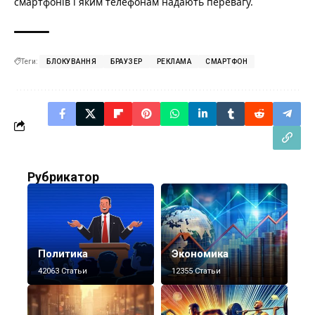
смартфонів і яким телефонам надають перевагу.
Теги:
БЛОКУВАННЯ
БРАУЗЕР
РЕКЛАМА
СМАРТФОН
Рубрикатор
Политика
Экономика
42063 Статьи
12355 Статьи