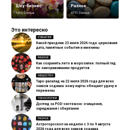
Шоу-бизнес
Разное
1010 Статьи
4771 Статьи
Это интересно
СОБЫТИЯ
Какой праздник 23 июля 2026 года: церковная
дата, памятные события и именины
РАЗНОЕ
Как сохранить лето в морозилке: полный гид
по замораживанию продуктов
ОБЩЕСТВО
Таро-расклад на 22 июля 2026 года для всех
знаков зодиака: кому карты обещают удачу и
перемены
ТЕХНОЛОГИИ
Догляд за POD-системою: очищення,
заряджання і зберігання
РАЗНОЕ
Астрогороскоп на неделю с 3 по 9 августа
2026 года для всех знаков зодиака