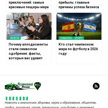
приключений: самые
прибыль: главные
красивые пещеры мира
причины успеха бизнеса
РАЗНОЕ
СОБЫТИЯ
СПОРТ
Почему аплодисменты
Кто стал чемпионом
стали символом
мира по футболу в 2026
одобрения: факты,
году
которые вас удивят
Новости и аналитика: здоровье, наука и образование, общество,
отдых, политика, спорт, технологии, шоу-бизнес и экономика.