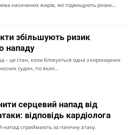
рема насичених жирів, які підвищують ризик…
укти збільшують ризик
о нападу
 – це стан, коли блокується одна з коронарних
носних судин, по яких…
знити серцевий напад від
атаки: відповідь кардіолога
й напад сприймають за панічну атаку.