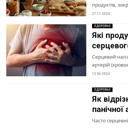
продуктів, зок
27.11.2024
ЗДОРОВЬЕ
Які прод
серцевог
Серцевий напад
артерій (крово
12.06.2024
ЗДОРОВЬЕ
Як відрі
панічної 
Часто серцеви