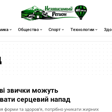
мика
Общество
Спорт
Технологии
Здо
д
ові звички можуть
вати серцевий напад
я форми та здоров’я, потрібно уникати жирних