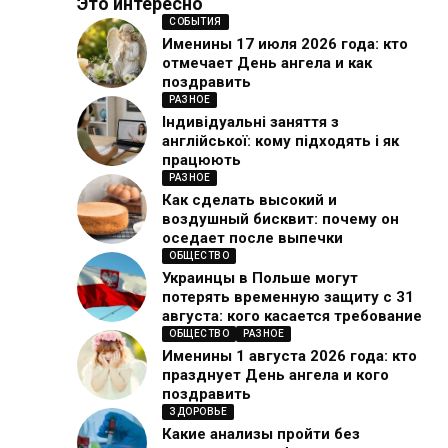
Это интересно
СОБЫТИЯ
Именины 17 июля 2026 года: кто
отмечает День ангела и как
поздравить
РАЗНОЕ
Індивідуальні заняття з
англійської: кому підходять і як
працюють
РАЗНОЕ
Как сделать высокий и
воздушный бисквит: почему он
оседает после выпечки
ОБЩЕСТВО
Украинцы в Польше могут
потерять временную защиту с 31
августа: кого касается требование
ОБЩЕСТВО
РАЗНОЕ
Именины 1 августа 2026 года: кто
празднует День ангела и кого
поздравить
ЗДОРОВЬЕ
Какие анализы пройти без