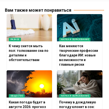
Вам также может понравиться
РАЗНОЕ
НАУКА И ОБРАЗОВАНИЕ
К чему снится мыть
Как меняются
пол: толкование сна по
творческие профессии
деталям и
благодаря ИИ: новые
обстоятельствам
возможности и
главные риски
ОБЩЕСТВО
НАУКА И ОБРАЗОВАНИЕ
Какая погода будет в
Почему в дождливую
августе 2026: прогноз
погоду клонит в сон: