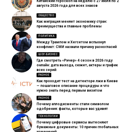
Китайский гороскоп на неделю с 27 июля по 2
августа 2026 года для всех знаков
ОБЩЕСТВО
Как миграция меняет экономику стран:
преимущества и главные проблемы
ПОЛИТИКА
Между Трампом и Хегсетом вспыхнул
конфликт: СМИ назвали причину разногласий
ШОУ-БИЗНЕС
Где смотреть «Ричер» 4 сезон в 2026 году
онлайн: дата выхода, сюжет, актеры и график
всех серий
РАЗНОЕ
Как проходит тест на детекторе лжи в Киеве
— пошаговое описание процедуры и что
нужно знать перед первым визитом
РАЗНОЕ
Почему аплодисменты стали символом
одобрения: факты, которые вас удивят
ТЕХНОЛОГИИ
Почему цифровые сервисы вытесняют
бумажные документы: 10 причин глобальных
изменений