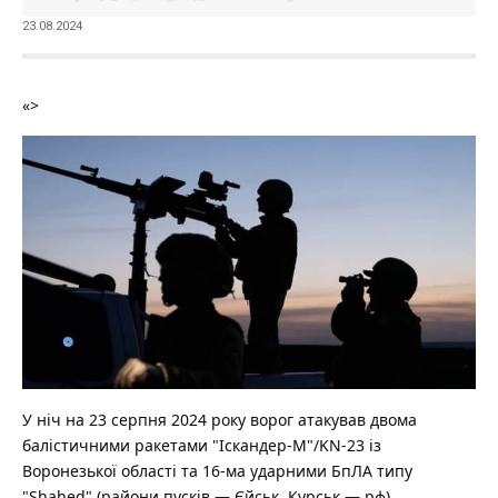
23.08.2024
«>
У ніч на 23 серпня 2024 року ворог атакував двома
балістичними ракетами "Іскандер-М"/KN-23 із
Воронезької області та 16-ма ударними БпЛА типу
"Shahed" (райони пусків — Єйськ, Курськ — рф).