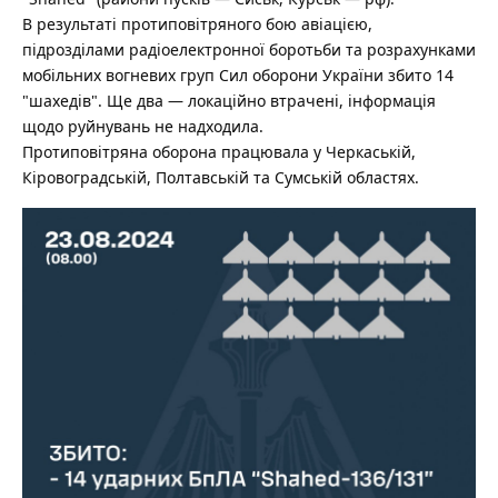
В результаті протиповітряного бою авіацією,
підрозділами радіоелектронної боротьби та розрахунками
мобільних вогневих груп Сил оборони України збито 14
"шахедів". Ще два — локаційно втрачені, інформація
щодо руйнувань не надходила.
Протиповітряна оборона працювала у Черкаській,
Кіровоградській, Полтавській та Сумській областях.