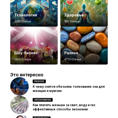
Технологии
Здоровье
2295 Статьи
901 Статьи
Шоу-бизнес
Разное
1010 Статьи
4772 Статьи
Это интересно
РАЗНОЕ
К чему снится обезьяна: толкование сна для
женщин и мужчин
ЭКОНОМИКА
Как платить меньше за свет, воду и газ:
эффективные способы экономии