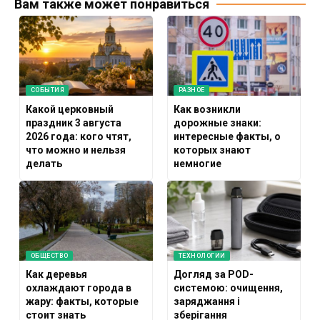
Вам также может понравиться
СОБЫТИЯ
РАЗНОЕ
Какой церковный
Как возникли
праздник 3 августа
дорожные знаки:
2026 года: кого чтят,
интересные факты, о
что можно и нельзя
которых знают
делать
немногие
ОБЩЕСТВО
ТЕХНОЛОГИИ
Как деревья
Догляд за POD-
охлаждают города в
системою: очищення,
жару: факты, которые
заряджання і
стоит знать
зберігання