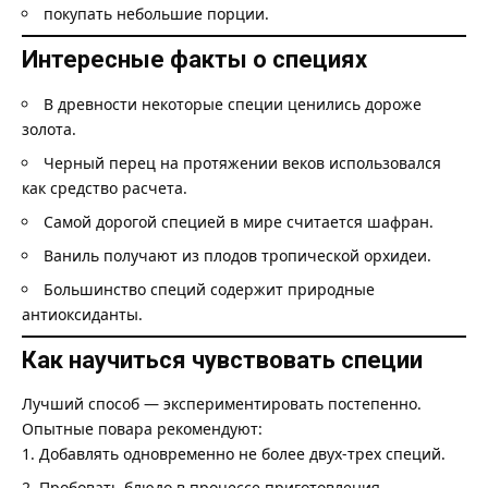
покупать небольшие порции.
Интересные факты о специях
В древности некоторые специи ценились дороже
золота.
Черный перец на протяжении веков использовался
как средство расчета.
Самой дорогой специей в мире считается шафран.
Ваниль получают из плодов тропической орхидеи.
Большинство специй содержит природные
антиоксиданты.
Как научиться чувствовать специи
Лучший способ — экспериментировать постепенно.
Опытные повара рекомендуют:
Добавлять одновременно не более двух-трех специй.
Пробовать блюдо в процессе приготовления.