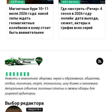
ЗДОРОВЬЕ
ШОУ-БИЗНЕС
Магнитные бури 10–11
Где смотреть «Ричер» 4
июля 2026 года: какой
сезон в 2026 году
силы ждать
онлайн: дата выхода,
геомагнитные
сюжет, актеры и
колебания и кому стоит
график всех серий
быть внимательнее
Новости и аналитика: здоровье, наука и образование, общество,
отдых, политика, спорт, технологии, шоу-бизнес и экономика.
Актуальные события, полезные статьи и свежие обзоры для
широкой аудитории.
Выбор редактора
ОБЩЕСТВО