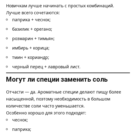
Новичкам лучше начинать с простых комбинаций.
Лучше всего сочетаются:
паприка + чеснок;
базилик + орегано;
розмарин + тимьян;
имбирь + корица;
тмин + кориандр;
черный перец + лавровый лист.
Могут ли специи заменить соль
Отчасти — да. Ароматные специи делают пищу более
насыщенной, поэтому необходимость в большом
количестве соли часто уменьшается.
Особенно хорошо для этого подходят:
чеснок;
паприка;