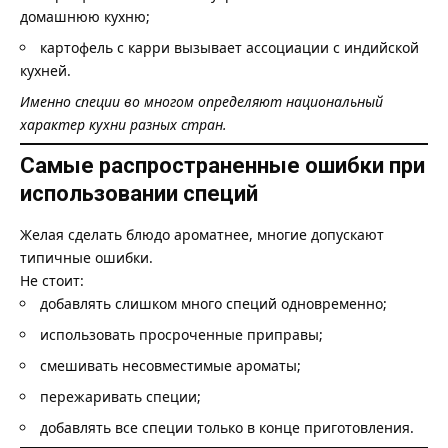
домашнюю кухню;
картофель с карри вызывает ассоциации с индийской
кухней.
Именно специи во многом определяют национальный
характер кухни разных стран.
Самые распространенные ошибки при
использовании специй
Желая сделать блюдо ароматнее, многие допускают
типичные ошибки.
Не стоит:
добавлять слишком много специй одновременно;
использовать просроченные приправы;
смешивать несовместимые ароматы;
пережаривать специи;
добавлять все специи только в конце приготовления.