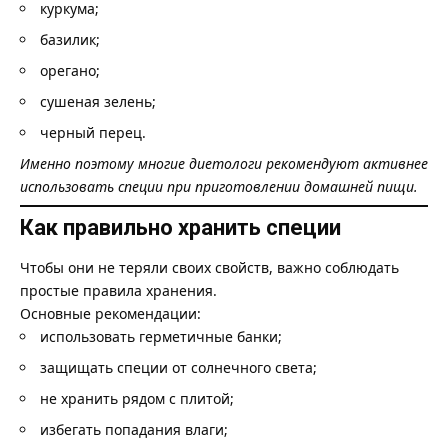
куркума;
базилик;
орегано;
сушеная зелень;
черный перец.
Именно поэтому многие диетологи рекомендуют активнее
использовать специи при приготовлении домашней пищи.
Как правильно хранить специи
Чтобы они не теряли своих свойств, важно соблюдать
простые правила хранения.
Основные рекомендации:
использовать герметичные банки;
защищать специи от солнечного света;
не хранить рядом с плитой;
избегать попадания влаги;