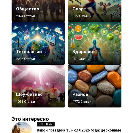
Общество
Спорт
2074 Статьи
5159 Статьи
Технологии
Здоровье
2296 Статьи
901 Статьи
Шоу-бизнес
Разное
1011 Статьи
4772 Статьи
Это интересно
СОБЫТИЯ
Какой праздник 15 июля 2026 года: церковные