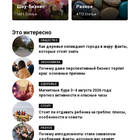
Шоу-бизнес
Разное
1011 Статьи
4772 Статьи
Это интересно
ОБЩЕСТВО
Как деревья охлаждают города в жару: факты,
которые стоит знать
ЭКОНОМИКА
Почему даже перспективный бизнес терпит
крах: основные причины
ЗДОРОВЬЕ
Магнитные бури 3–4 августа 2026 года:
прогноз активности и опасные часы
СПОРТ
Стоит ли отдавать ребенка на греблю: плюсы,
особенности и советы
РАЗНОЕ
Почему аплодисменты стали символом
одобрения: факты, которые вас удивят