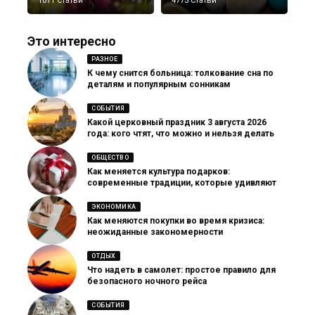
1011 Статьи
4773 Статьи
Это интересно
РАЗНОЕ
К чему снится больница: толкование сна по
деталям и популярным сонникам
СОБЫТИЯ
Какой церковный праздник 3 августа 2026
года: кого чтят, что можно и нельзя делать
ОБЩЕСТВО
Как меняется культура подарков:
современные традиции, которые удивляют
ЭКОНОМИКА
Как меняются покупки во время кризиса:
неожиданные закономерности
ОТДЫХ
Что надеть в самолет: простое правило для
безопасного ночного рейса
СОБЫТИЯ