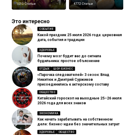
1010 Статьи
4772 Статьи
Это интересно
СОБЫТИЯ
Какой праздник 25 июля 2026 года: церковная
дата, события и традиции
ЗДОРОВЬЕ
Почему мозг будит вас до сигнала
будильника: простое объяснение
ОТДЫХ
ШОУ-БИЗНЕС
«Парочка следователей» 3 сезон: Влад
Никитюк и Дмитрий Суржиков
присоединились к актерскому составу
ОБЩЕСТВО
Китайский гороскоп на выходные 25–26 июля
2026 года для всех знаков
ЭКОНОМИКА
Как начать зарабатывать на собственном
деле: бизнес-идеи без значительных затрат
ЗДОРОВЬЕ
ОБЩЕСТВО