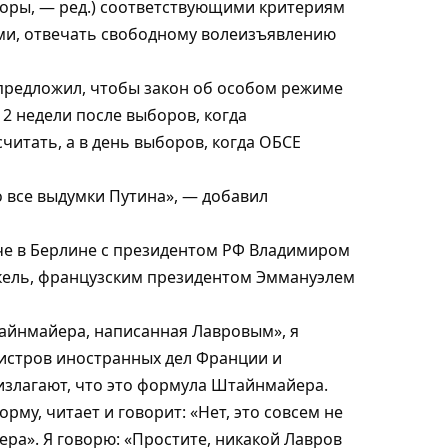
ыборы, — ред.) соответствующими критериям
ми, отвечать свободному волеизъявлению
предложил, чтобы закон об особом режиме
2 недели после выборов, когда
итать, а в день выборов, когда ОБСЕ
о все выдумки Путина», — добавил
ече в Берлине с президентом РФ Владимиром
кель, французским президентом Эммануэлем
тайнмайера, написанная Лавровым», я
нистров иностранных дел Франции и
излагают, что это формула Штайнмайера.
рму, читает и говорит: «Нет, это совсем не
ра». Я говорю: «Простите, никакой Лавров