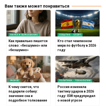
Вам также может понравиться
НАУКА И ОБРАЗОВАНИЕ
СОБЫТИЯ
СПОРТ
Как правильно пишется
Кто стал чемпионом
слово: «бесшумно» или
мира по футболу в 2026
«безшумно»
году
РАЗНОЕ
ПОЛИТИКА
ТЕХНОЛОГИИ
К чему снится, что
Россия изменила
подарили собаку:
тактику ударов в 2026
значение сна и
году: ISW предупредил
подробное толкование
о новой угрозе